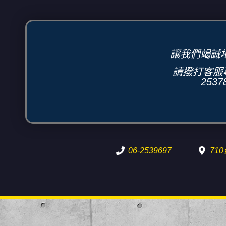
讓我們竭誠
請撥打客服專
2537
06-2539697
71