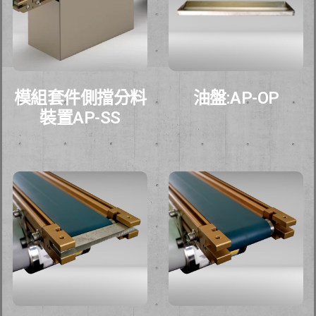
模組套件側擋分料
油盤:AP-OP
裝置AP-SS