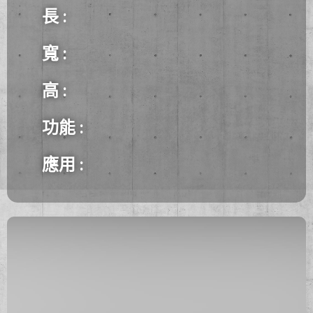
長 :
寬 :
高 :
功能
:
應用 :