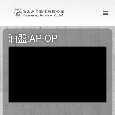
關於尚禾泳
產業應用案例
聯絡尚禾泳
油盤:AP-OP