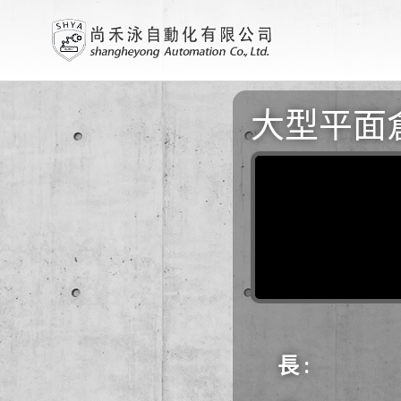
大型平面
長 :