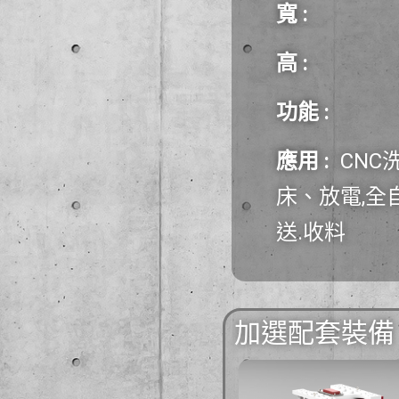
寬 :
高 :
功能
:
應用 :
CNC
床、放電,全
送.收料
加選配套裝備