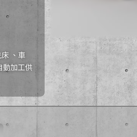
洗床 、車
自動加工供