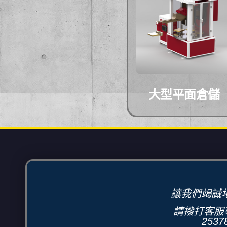
大型平面倉儲
讓我們竭誠
請撥打客服專
2537