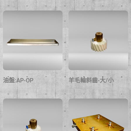
油盤:AP-OP
羊毛輪斜齒-大/小