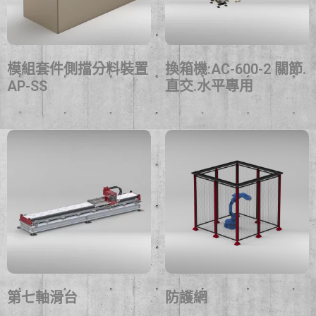
模組套件側擋分料裝置
換箱機:AC-600-2 關節.
AP-SS
直交.水平專用
第七軸滑台
防護網