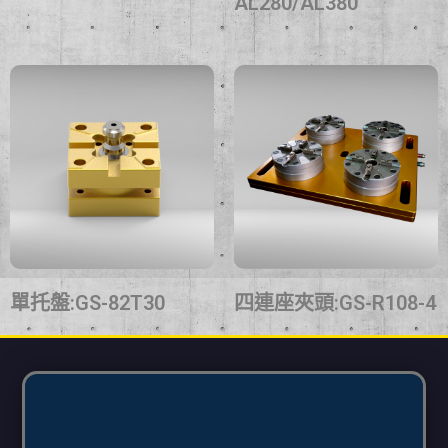
AL280/AL380
單托盤:GS-82T30
四連座夾頭:GS-R108-4