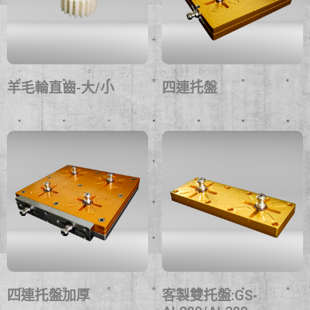
羊毛輪直齒-大/小
四連托盤
四連托盤加厚
客製雙托盤:GS-