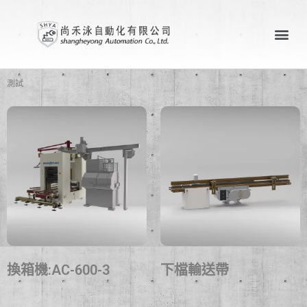
關於尚禾泳
產業應用案例
聯絡尚禾泳
測試
換箱機:AC-600-3
下檔輸送帶