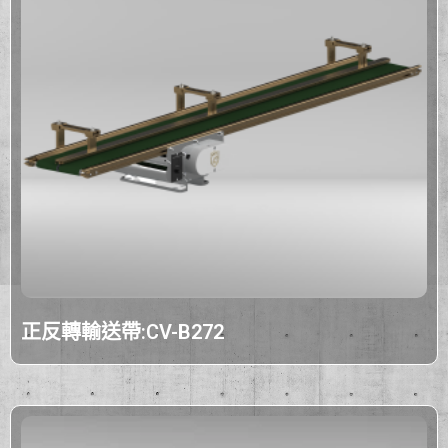
正反轉輸送帶:CV-B272