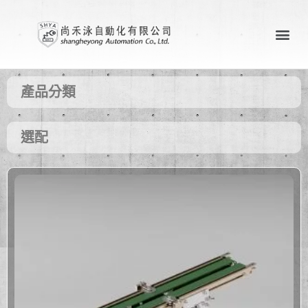
關於尚禾泳
產業應用案例
聯絡尚禾泳
產品分類
選配