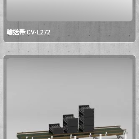
輸送帶:CV-L272